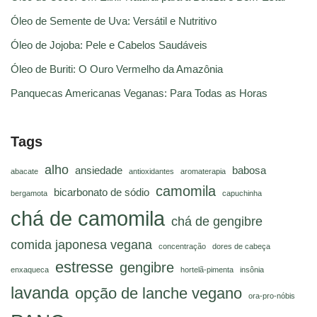
Óleo de Semente de Uva: Versátil e Nutritivo
Óleo de Jojoba: Pele e Cabelos Saudáveis
Óleo de Buriti: O Ouro Vermelho da Amazônia
Panquecas Americanas Veganas: Para Todas as Horas
Tags
alho
ansiedade
babosa
abacate
antioxidantes
aromaterapia
camomila
bicarbonato de sódio
bergamota
capuchinha
chá de camomila
chá de gengibre
comida japonesa vegana
concentração
dores de cabeça
estresse
gengibre
enxaqueca
hortelã-pimenta
insônia
lavanda
opção de lanche vegano
ora-pro-nóbis