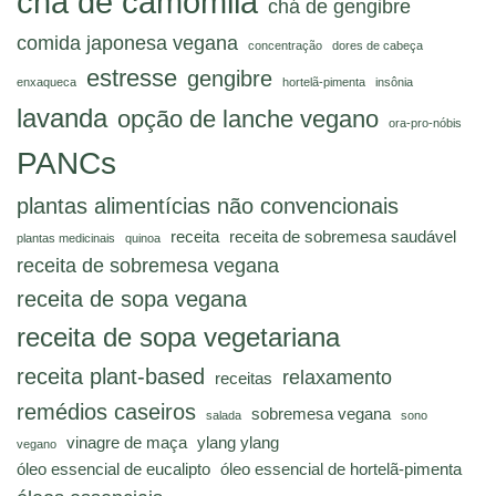
chá de camomila
chá de gengibre
comida japonesa vegana
concentração
dores de cabeça
estresse
gengibre
enxaqueca
hortelã-pimenta
insônia
lavanda
opção de lanche vegano
ora-pro-nóbis
PANCs
plantas alimentícias não convencionais
receita
receita de sobremesa saudável
plantas medicinais
quinoa
receita de sobremesa vegana
receita de sopa vegana
receita de sopa vegetariana
receita plant-based
relaxamento
receitas
remédios caseiros
sobremesa vegana
salada
sono
vinagre de maça
ylang ylang
vegano
óleo essencial de eucalipto
óleo essencial de hortelã-pimenta