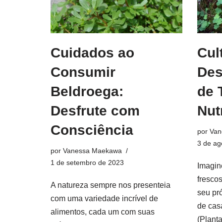
Cuidados ao
Cul
Consumir
Des
Beldroega:
de 
Desfrute com
Nut
Consciência
por
Van
3 de ag
por
Vanessa Maekawa
1 de setembro de 2023
Imagin
frescos
A natureza sempre nos presenteia
seu pró
com uma variedade incrível de
de cas
alimentos, cada um com suas
(Plant