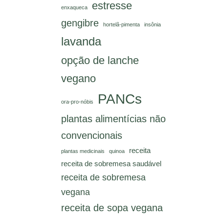
estresse
enxaqueca
gengibre
hortelã-pimenta
insônia
lavanda
opção de lanche
vegano
PANCs
ora-pro-nóbis
plantas alimentícias não
convencionais
receita
plantas medicinais
quinoa
receita de sobremesa saudável
receita de sobremesa
vegana
receita de sopa vegana