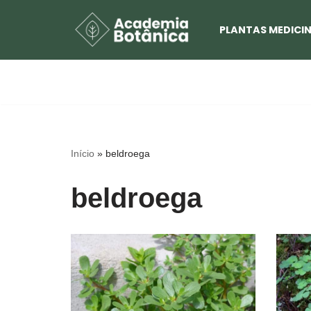
PLANTAS MEDICIN
Pular
para
o
conteúdo
Início
»
beldroega
beldroega