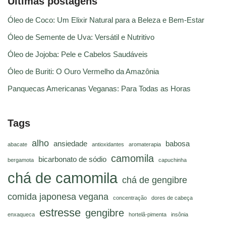
Últimas postagens
Óleo de Coco: Um Elixir Natural para a Beleza e Bem-Estar
Óleo de Semente de Uva: Versátil e Nutritivo
Óleo de Jojoba: Pele e Cabelos Saudáveis
Óleo de Buriti: O Ouro Vermelho da Amazônia
Panquecas Americanas Veganas: Para Todas as Horas
Tags
alho
ansiedade
babosa
abacate
antioxidantes
aromaterapia
camomila
bicarbonato de sódio
bergamota
capuchinha
chá de camomila
chá de gengibre
comida japonesa vegana
concentração
dores de cabeça
estresse
gengibre
enxaqueca
hortelã-pimenta
insônia