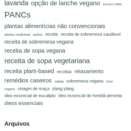
lavanda
opção de lanche vegano
ora-pro-nóbis
PANCs
plantas alimentícias não convencionais
receita
receita de sobremesa saudável
plantas medicinais
quinoa
receita de sobremesa vegana
receita de sopa vegana
receita de sopa vegetariana
receita plant-based
relaxamento
receitas
remédios caseiros
sobremesa vegana
salada
sono
vinagre de maça
ylang ylang
vegano
óleo essencial de eucalipto
óleo essencial de hortelã-pimenta
óleos essenciais
Arquivos