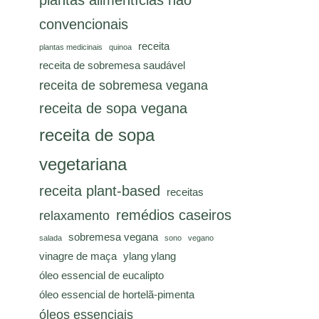
plantas alimentícias não
convencionais
receita
plantas medicinais
quinoa
receita de sobremesa saudável
receita de sobremesa vegana
receita de sopa vegana
receita de sopa
vegetariana
receita plant-based
receitas
remédios caseiros
relaxamento
sobremesa vegana
salada
sono
vegano
vinagre de maça
ylang ylang
óleo essencial de eucalipto
óleo essencial de hortelã-pimenta
óleos essenciais