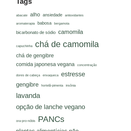
Tags
alho
ansiedade
abacate
antioxidantes
babosa
aromaterapia
bergamota
camomila
bicarbonato de sódio
chá de camomila
capuchinha
chá de gengibre
comida japonesa vegana
concentração
estresse
dores de cabeça
enxaqueca
gengibre
hortelã-pimenta
insônia
lavanda
opção de lanche vegano
PANCs
ora-pro-nóbis