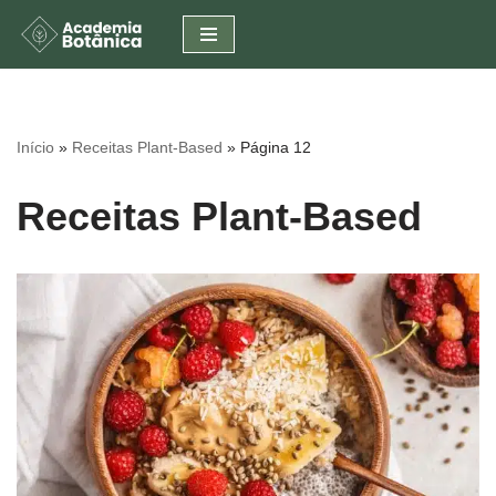
Pular
para
o
conteúdo
Início
»
Receitas Plant-Based
»
Página 12
Receitas Plant-Based