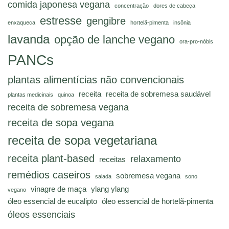
comida japonesa vegana
concentração
dores de cabeça
estresse
gengibre
enxaqueca
hortelã-pimenta
insônia
lavanda
opção de lanche vegano
ora-pro-nóbis
PANCs
plantas alimentícias não convencionais
receita
receita de sobremesa saudável
plantas medicinais
quinoa
receita de sobremesa vegana
receita de sopa vegana
receita de sopa vegetariana
receita plant-based
relaxamento
receitas
remédios caseiros
sobremesa vegana
salada
sono
vinagre de maça
ylang ylang
vegano
óleo essencial de eucalipto
óleo essencial de hortelã-pimenta
óleos essenciais