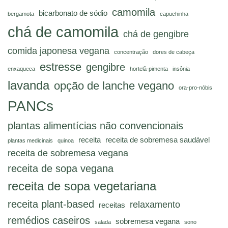
camomila
bicarbonato de sódio
bergamota
capuchinha
chá de camomila
chá de gengibre
comida japonesa vegana
concentração
dores de cabeça
estresse
gengibre
enxaqueca
hortelã-pimenta
insônia
lavanda
opção de lanche vegano
ora-pro-nóbis
PANCs
plantas alimentícias não convencionais
receita
receita de sobremesa saudável
plantas medicinais
quinoa
receita de sobremesa vegana
receita de sopa vegana
receita de sopa vegetariana
receita plant-based
relaxamento
receitas
remédios caseiros
sobremesa vegana
salada
sono