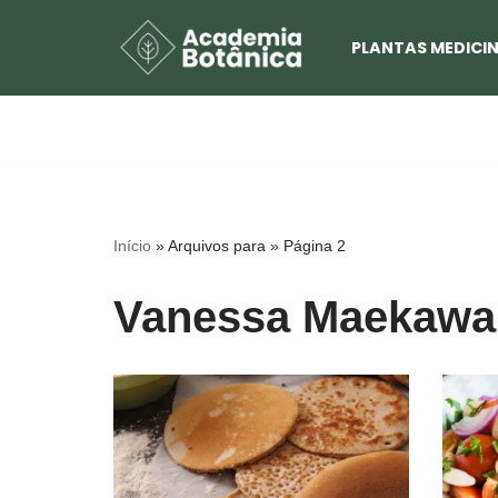
PLANTAS MEDICIN
Pular
para
o
conteúdo
Início
»
Arquivos para
»
Página 2
Vanessa Maekawa