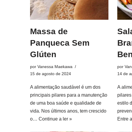
Massa de
Sal
Panqueca Sem
Bra
Glúten
Ben
por
Vanessa Maekawa
por
Van
15 de agosto de 2024
14 de a
A alimentação saudável é um dos
A alim
principais pilares para a manutenção
pilare
de uma boa saúde e qualidade de
estilo 
vida. Nos últimos anos, tem crescido
preven
o…
Continue a ler »
Entre