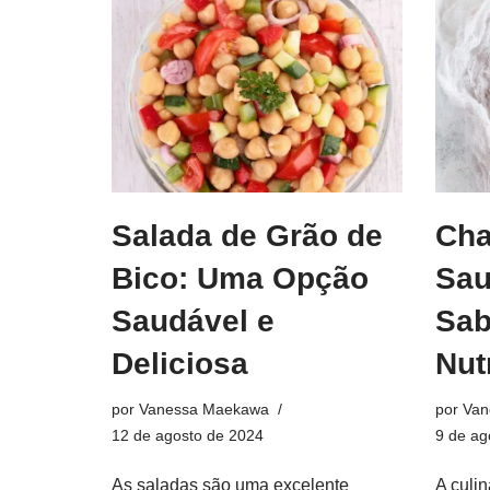
Salada de Grão de
Cha
Bico: Uma Opção
Sau
Saudável e
Sab
Deliciosa
Nut
por
Vanessa Maekawa
por
Van
12 de agosto de 2024
9 de ag
As saladas são uma excelente
A culi