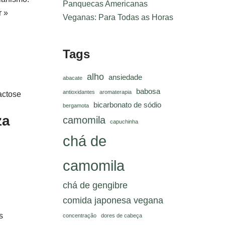
Panquecas Americanas
r »
Veganas: Para Todas as Horas
Tags
alho
ansiedade
abacate
babosa
antioxidantes
aromaterapia
bicarbonato de sódio
bergamota
za
camomila
capuchinha
chá de
camomila
chá de gengibre
comida japonesa vegana
s
concentração
dores de cabeça