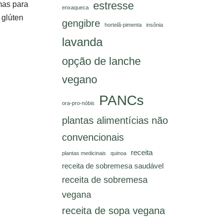
estresse
mas para
enxaqueca
 glúten
gengibre
hortelã-pimenta
insônia
lavanda
opção de lanche
vegano
PANCs
ora-pro-nóbis
plantas alimentícias não
convencionais
receita
plantas medicinais
quinoa
receita de sobremesa saudável
receita de sobremesa
vegana
receita de sopa vegana