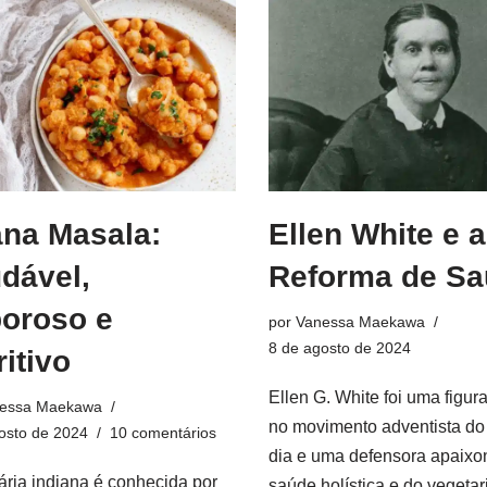
na Masala:
Ellen White e a
dável,
Reforma de S
oroso e
por
Vanessa Maekawa
8 de agosto de 2024
ritivo
Ellen G. White foi uma figura
essa Maekawa
no movimento adventista do
osto de 2024
10 comentários
dia e uma defensora apaixo
nária indiana é conhecida por
saúde holística e do vegeta