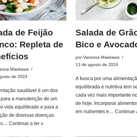
ada de Feijão
Salada de Grã
nco: Repleta de
Bico e Avocad
efícios
por
Vanessa Maekawa
13 de agosto de 2024
essa Maekawa
gosto de 2024
A busca por uma alimentaç
equilibrada e nutritiva tem s
entação saudável é um dos
cada vez mais importante no
s para a manutenção de um
de hoje. Incorporar alimento
de vida equilibrado e para a
em nutrientes e…
Continue a
ção de diversas doenças.
 as…
Continue a ler »