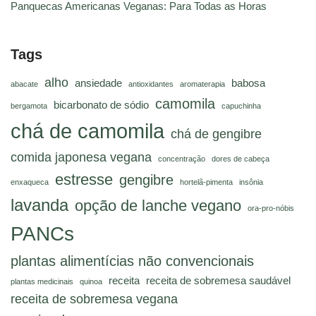
Panquecas Americanas Veganas: Para Todas as Horas
Tags
alho
ansiedade
babosa
abacate
antioxidantes
aromaterapia
camomila
bicarbonato de sódio
bergamota
capuchinha
chá de camomila
chá de gengibre
comida japonesa vegana
concentração
dores de cabeça
estresse
gengibre
enxaqueca
hortelã-pimenta
insônia
lavanda
opção de lanche vegano
ora-pro-nóbis
PANCs
plantas alimentícias não convencionais
receita
receita de sobremesa saudável
plantas medicinais
quinoa
receita de sobremesa vegana