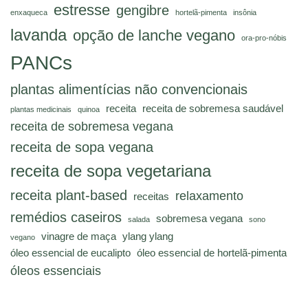
estresse
gengibre
enxaqueca
hortelã-pimenta
insônia
lavanda
opção de lanche vegano
ora-pro-nóbis
PANCs
plantas alimentícias não convencionais
receita
receita de sobremesa saudável
plantas medicinais
quinoa
receita de sobremesa vegana
receita de sopa vegana
receita de sopa vegetariana
receita plant-based
relaxamento
receitas
remédios caseiros
sobremesa vegana
salada
sono
vinagre de maça
ylang ylang
vegano
óleo essencial de eucalipto
óleo essencial de hortelã-pimenta
óleos essenciais