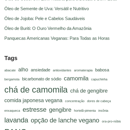
Óleo de Semente de Uva: Versátil e Nutritivo
Óleo de Jojoba: Pele e Cabelos Saudáveis
Óleo de Buriti: O Ouro Vermelho da Amazônia
Panquecas Americanas Veganas: Para Todas as Horas
Tags
alho
ansiedade
babosa
abacate
antioxidantes
aromaterapia
camomila
bicarbonato de sódio
bergamota
capuchinha
chá de camomila
chá de gengibre
comida japonesa vegana
concentração
dores de cabeça
estresse
gengibre
enxaqueca
hortelã-pimenta
insônia
lavanda
opção de lanche vegano
ora-pro-nóbis