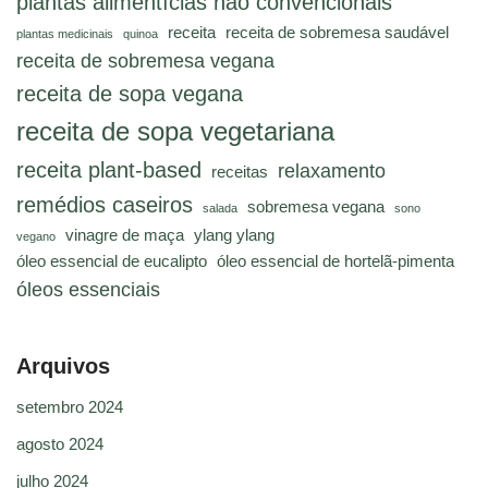
plantas alimentícias não convencionais
receita
receita de sobremesa saudável
plantas medicinais
quinoa
receita de sobremesa vegana
receita de sopa vegana
receita de sopa vegetariana
receita plant-based
relaxamento
receitas
remédios caseiros
sobremesa vegana
salada
sono
vinagre de maça
ylang ylang
vegano
óleo essencial de eucalipto
óleo essencial de hortelã-pimenta
óleos essenciais
Arquivos
setembro 2024
agosto 2024
julho 2024