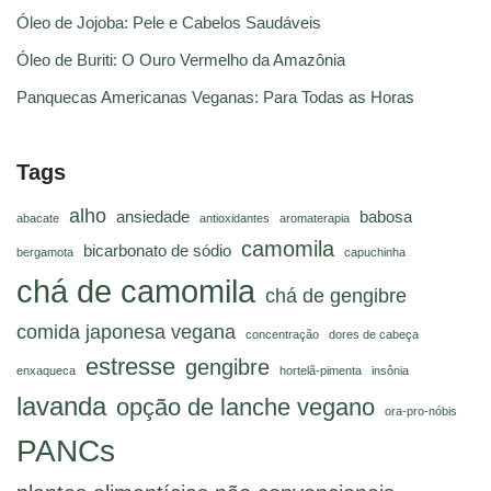
Óleo de Jojoba: Pele e Cabelos Saudáveis
Óleo de Buriti: O Ouro Vermelho da Amazônia
Panquecas Americanas Veganas: Para Todas as Horas
Tags
alho
ansiedade
babosa
abacate
antioxidantes
aromaterapia
camomila
bicarbonato de sódio
bergamota
capuchinha
chá de camomila
chá de gengibre
comida japonesa vegana
concentração
dores de cabeça
estresse
gengibre
enxaqueca
hortelã-pimenta
insônia
lavanda
opção de lanche vegano
ora-pro-nóbis
PANCs