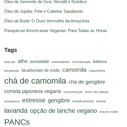
Óleo de Semente de Uva: Versátil e Nutritivo
Óleo de Jojoba: Pele e Cabelos Saudáveis
Óleo de Buriti: O Ouro Vermelho da Amazônia
Panquecas Americanas Veganas: Para Todas as Horas
Tags
alho
ansiedade
babosa
abacate
antioxidantes
aromaterapia
camomila
bicarbonato de sódio
bergamota
capuchinha
chá de camomila
chá de gengibre
comida japonesa vegana
concentração
dores de cabeça
estresse
gengibre
enxaqueca
hortelã-pimenta
insônia
lavanda
opção de lanche vegano
ora-pro-nóbis
PANCs