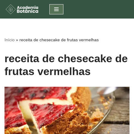
Pular
para
o
conteúdo
Início
»
receita de chesecake de frutas vermelhas
receita de chesecake de
frutas vermelhas