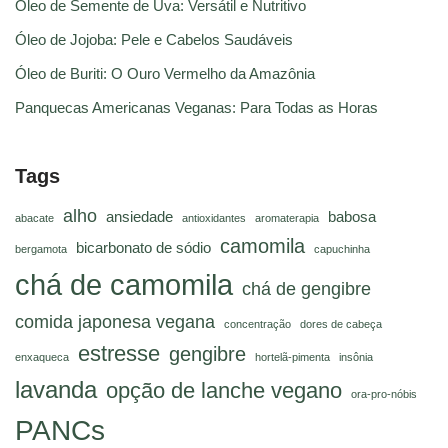
Óleo de Semente de Uva: Versátil e Nutritivo
Óleo de Jojoba: Pele e Cabelos Saudáveis
Óleo de Buriti: O Ouro Vermelho da Amazônia
Panquecas Americanas Veganas: Para Todas as Horas
Tags
alho
ansiedade
babosa
abacate
antioxidantes
aromaterapia
camomila
bicarbonato de sódio
bergamota
capuchinha
chá de camomila
chá de gengibre
comida japonesa vegana
concentração
dores de cabeça
estresse
gengibre
enxaqueca
hortelã-pimenta
insônia
lavanda
opção de lanche vegano
ora-pro-nóbis
PANCs