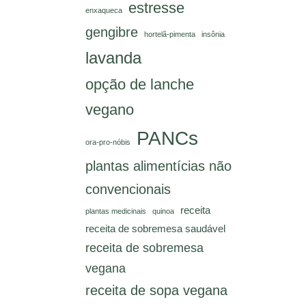
estresse
enxaqueca
gengibre
hortelã-pimenta
insônia
lavanda
opção de lanche
vegano
PANCs
ora-pro-nóbis
plantas alimentícias não
convencionais
receita
plantas medicinais
quinoa
receita de sobremesa saudável
receita de sobremesa
vegana
receita de sopa vegana