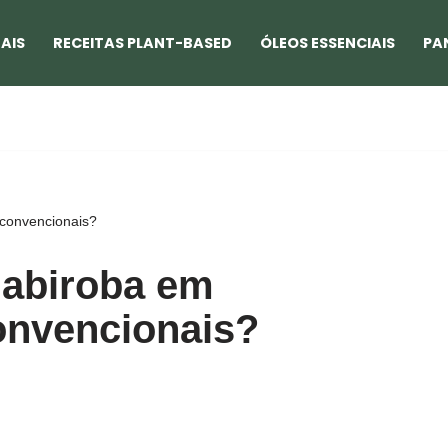
AIS
RECEITAS PLANT-BASED
ÓLEOS ESSENCIAIS
PA
convencionais?
gabiroba em
nvencionais?