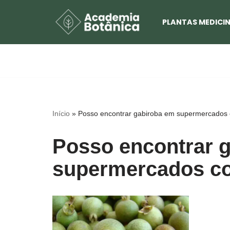
PLANTAS MEDICIN
Pular
para
o
conteúdo
Início
»
Posso encontrar gabiroba em supermercados 
Posso encontrar 
supermercados co