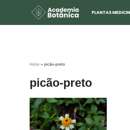
PLANTAS MEDICIN
Pular
para
o
conteúdo
Início
»
picão-preto
picão-preto