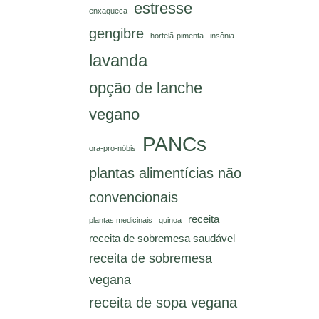
estresse
enxaqueca
gengibre
hortelã-pimenta
insônia
lavanda
opção de lanche
vegano
PANCs
ora-pro-nóbis
plantas alimentícias não
convencionais
receita
plantas medicinais
quinoa
receita de sobremesa saudável
receita de sobremesa
vegana
receita de sopa vegana