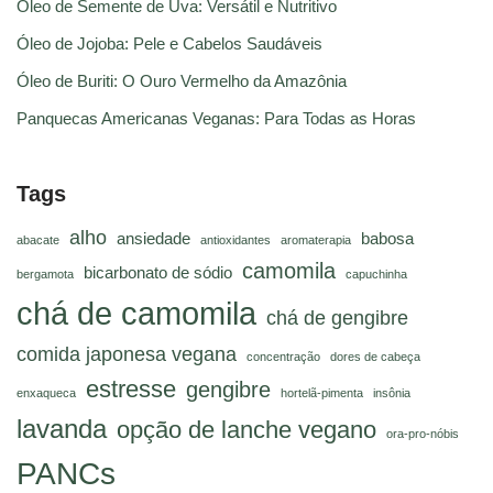
Óleo de Semente de Uva: Versátil e Nutritivo
Óleo de Jojoba: Pele e Cabelos Saudáveis
Óleo de Buriti: O Ouro Vermelho da Amazônia
Panquecas Americanas Veganas: Para Todas as Horas
Tags
alho
ansiedade
babosa
abacate
antioxidantes
aromaterapia
camomila
bicarbonato de sódio
bergamota
capuchinha
chá de camomila
chá de gengibre
comida japonesa vegana
concentração
dores de cabeça
estresse
gengibre
enxaqueca
hortelã-pimenta
insônia
lavanda
opção de lanche vegano
ora-pro-nóbis
PANCs