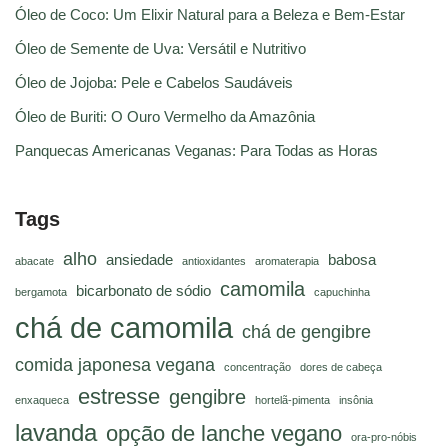
Óleo de Coco: Um Elixir Natural para a Beleza e Bem-Estar
Óleo de Semente de Uva: Versátil e Nutritivo
Óleo de Jojoba: Pele e Cabelos Saudáveis
Óleo de Buriti: O Ouro Vermelho da Amazônia
Panquecas Americanas Veganas: Para Todas as Horas
Tags
alho
ansiedade
babosa
abacate
antioxidantes
aromaterapia
camomila
bicarbonato de sódio
bergamota
capuchinha
chá de camomila
chá de gengibre
comida japonesa vegana
concentração
dores de cabeça
estresse
gengibre
enxaqueca
hortelã-pimenta
insônia
lavanda
opção de lanche vegano
ora-pro-nóbis