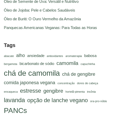
Óleo de Semente de Uva: Versátil e Nutritivo
Óleo de Jojoba: Pele e Cabelos Saudáveis
Óleo de Buriti: O Ouro Vermelho da Amazônia
Panquecas Americanas Veganas: Para Todas as Horas
Tags
alho
ansiedade
babosa
abacate
antioxidantes
aromaterapia
camomila
bicarbonato de sódio
bergamota
capuchinha
chá de camomila
chá de gengibre
comida japonesa vegana
concentração
dores de cabeça
estresse
gengibre
enxaqueca
hortelã-pimenta
insônia
lavanda
opção de lanche vegano
ora-pro-nóbis
PANCs