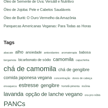
Óleo de Semente de Uva: Versátil e Nutritivo
Óleo de Jojoba: Pele e Cabelos Saudáveis
Óleo de Buriti: O Ouro Vermelho da Amazônia
Panquecas Americanas Veganas: Para Todas as Horas
Tags
alho
ansiedade
babosa
abacate
antioxidantes
aromaterapia
camomila
bicarbonato de sódio
bergamota
capuchinha
chá de camomila
chá de gengibre
comida japonesa vegana
concentração
dores de cabeça
estresse
gengibre
enxaqueca
hortelã-pimenta
insônia
lavanda
opção de lanche vegano
ora-pro-nóbis
PANCs