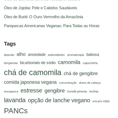
Óleo de Jojoba: Pele e Cabelos Saudáveis
Óleo de Buriti: O Ouro Vermelho da Amazônia
Panquecas Americanas Veganas: Para Todas as Horas
Tags
alho
ansiedade
babosa
abacate
antioxidantes
aromaterapia
camomila
bicarbonato de sódio
bergamota
capuchinha
chá de camomila
chá de gengibre
comida japonesa vegana
concentração
dores de cabeça
estresse
gengibre
enxaqueca
hortelã-pimenta
insônia
lavanda
opção de lanche vegano
ora-pro-nóbis
PANCs