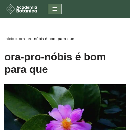
Pular
para
o
conteúdo
Início
»
ora-pro-nóbis é bom para que
ora-pro-nóbis é bom
para que