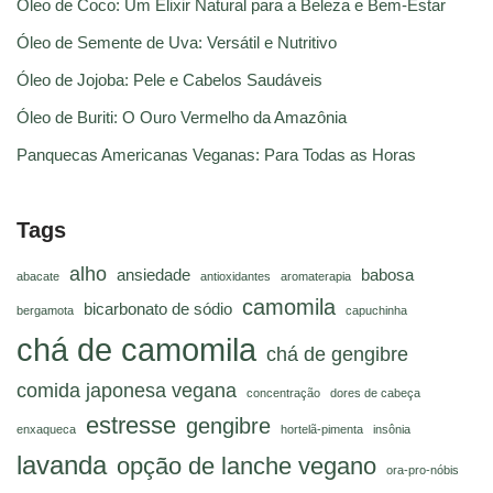
Óleo de Coco: Um Elixir Natural para a Beleza e Bem-Estar
Óleo de Semente de Uva: Versátil e Nutritivo
Óleo de Jojoba: Pele e Cabelos Saudáveis
Óleo de Buriti: O Ouro Vermelho da Amazônia
Panquecas Americanas Veganas: Para Todas as Horas
Tags
alho
ansiedade
babosa
abacate
antioxidantes
aromaterapia
camomila
bicarbonato de sódio
bergamota
capuchinha
chá de camomila
chá de gengibre
comida japonesa vegana
concentração
dores de cabeça
estresse
gengibre
enxaqueca
hortelã-pimenta
insônia
lavanda
opção de lanche vegano
ora-pro-nóbis