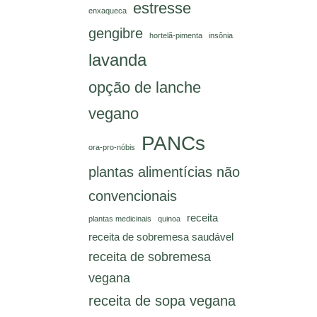
estresse
enxaqueca
gengibre
hortelã-pimenta
insônia
lavanda
opção de lanche
vegano
PANCs
ora-pro-nóbis
plantas alimentícias não
convencionais
receita
plantas medicinais
quinoa
receita de sobremesa saudável
receita de sobremesa
vegana
receita de sopa vegana