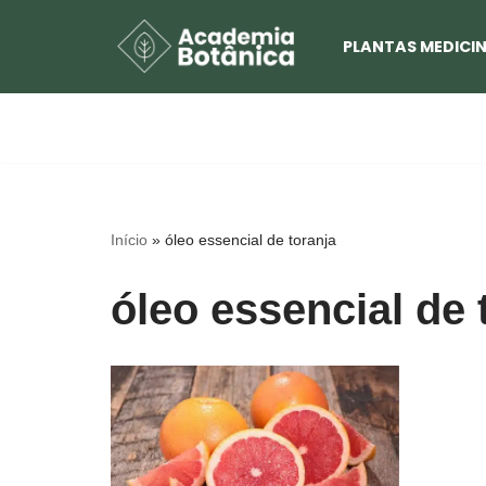
PLANTAS MEDICIN
Pular
para
o
conteúdo
Início
»
óleo essencial de toranja
óleo essencial de 