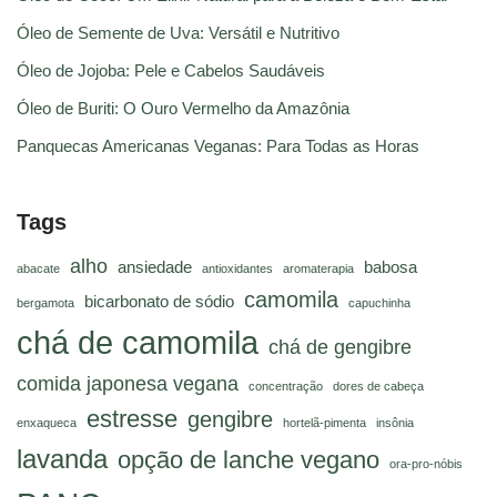
Óleo de Semente de Uva: Versátil e Nutritivo
Óleo de Jojoba: Pele e Cabelos Saudáveis
Óleo de Buriti: O Ouro Vermelho da Amazônia
Panquecas Americanas Veganas: Para Todas as Horas
Tags
alho
ansiedade
babosa
abacate
antioxidantes
aromaterapia
camomila
bicarbonato de sódio
bergamota
capuchinha
chá de camomila
chá de gengibre
comida japonesa vegana
concentração
dores de cabeça
estresse
gengibre
enxaqueca
hortelã-pimenta
insônia
lavanda
opção de lanche vegano
ora-pro-nóbis