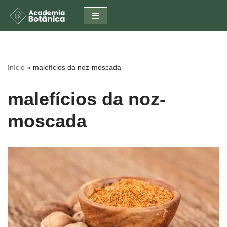
Pular
para
o
conteúdo
Início
»
malefícios da noz-moscada
malefícios da noz-
moscada