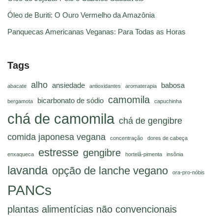
Óleo de Buriti: O Ouro Vermelho da Amazônia
Panquecas Americanas Veganas: Para Todas as Horas
Tags
alho
ansiedade
babosa
abacate
antioxidantes
aromaterapia
camomila
bicarbonato de sódio
bergamota
capuchinha
chá de camomila
chá de gengibre
comida japonesa vegana
concentração
dores de cabeça
estresse
gengibre
enxaqueca
hortelã-pimenta
insônia
lavanda
opção de lanche vegano
ora-pro-nóbis
PANCs
plantas alimentícias não convencionais