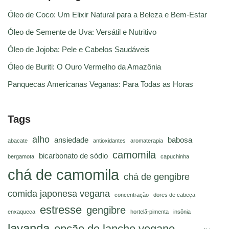
Óleo de Coco: Um Elixir Natural para a Beleza e Bem-Estar
Óleo de Semente de Uva: Versátil e Nutritivo
Óleo de Jojoba: Pele e Cabelos Saudáveis
Óleo de Buriti: O Ouro Vermelho da Amazônia
Panquecas Americanas Veganas: Para Todas as Horas
Tags
alho
ansiedade
babosa
abacate
antioxidantes
aromaterapia
camomila
bicarbonato de sódio
bergamota
capuchinha
chá de camomila
chá de gengibre
comida japonesa vegana
concentração
dores de cabeça
estresse
gengibre
enxaqueca
hortelã-pimenta
insônia
lavanda
opção de lanche vegano