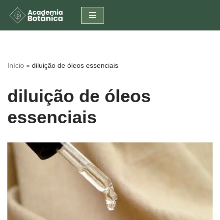
Pular
para
o
conteúdo
Início
»
diluição de óleos essenciais
diluição de óleos
essenciais