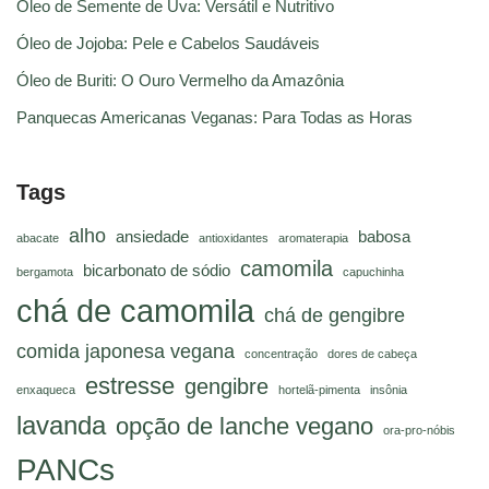
Óleo de Semente de Uva: Versátil e Nutritivo
Óleo de Jojoba: Pele e Cabelos Saudáveis
Óleo de Buriti: O Ouro Vermelho da Amazônia
Panquecas Americanas Veganas: Para Todas as Horas
Tags
alho
ansiedade
babosa
abacate
antioxidantes
aromaterapia
camomila
bicarbonato de sódio
bergamota
capuchinha
chá de camomila
chá de gengibre
comida japonesa vegana
concentração
dores de cabeça
estresse
gengibre
enxaqueca
hortelã-pimenta
insônia
lavanda
opção de lanche vegano
ora-pro-nóbis
PANCs