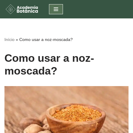
Pular
para
o
conteúdo
Início
»
Como usar a noz-moscada?
Como usar a noz-
moscada?