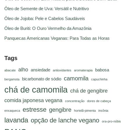
Óleo de Semente de Uva: Versátil e Nutritivo
Óleo de Jojoba: Pele e Cabelos Saudáveis
Óleo de Buriti: O Ouro Vermelho da Amazônia
Panquecas Americanas Veganas: Para Todas as Horas
Tags
alho
ansiedade
babosa
abacate
antioxidantes
aromaterapia
camomila
bicarbonato de sódio
bergamota
capuchinha
chá de camomila
chá de gengibre
comida japonesa vegana
concentração
dores de cabeça
estresse
gengibre
enxaqueca
hortelã-pimenta
insônia
lavanda
opção de lanche vegano
ora-pro-nóbis