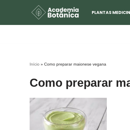
PLANTAS MEDICIN
Pular
para
o
conteúdo
Início
»
Como preparar maionese vegana
Como preparar ma