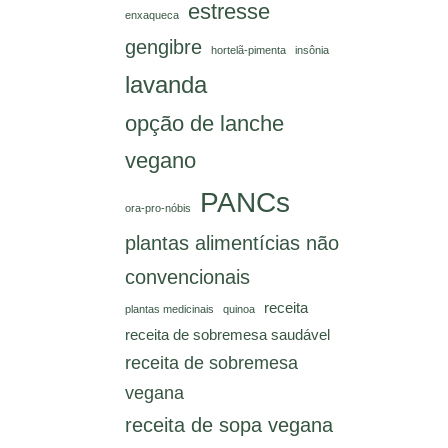
estresse
enxaqueca
gengibre
hortelã-pimenta
insônia
lavanda
opção de lanche
vegano
PANCs
ora-pro-nóbis
plantas alimentícias não
convencionais
receita
plantas medicinais
quinoa
receita de sobremesa saudável
receita de sobremesa
vegana
receita de sopa vegana