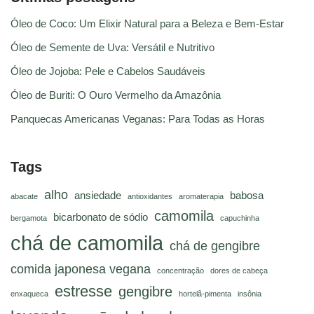
Óleo de Coco: Um Elixir Natural para a Beleza e Bem-Estar
Óleo de Semente de Uva: Versátil e Nutritivo
Óleo de Jojoba: Pele e Cabelos Saudáveis
Óleo de Buriti: O Ouro Vermelho da Amazônia
Panquecas Americanas Veganas: Para Todas as Horas
Tags
alho
ansiedade
babosa
abacate
antioxidantes
aromaterapia
camomila
bicarbonato de sódio
bergamota
capuchinha
chá de camomila
chá de gengibre
comida japonesa vegana
concentração
dores de cabeça
estresse
gengibre
enxaqueca
hortelã-pimenta
insônia