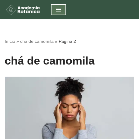
Pular
para
o
conteúdo
Início
»
chá de camomila
»
Página 2
chá de camomila