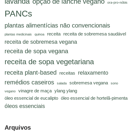
lavanda
opção de lanche vegano
ora-pro-nóbis
PANCs
plantas alimentícias não convencionais
receita
receita de sobremesa saudável
plantas medicinais
quinoa
receita de sobremesa vegana
receita de sopa vegana
receita de sopa vegetariana
receita plant-based
relaxamento
receitas
remédios caseiros
sobremesa vegana
salada
sono
vinagre de maça
ylang ylang
vegano
óleo essencial de eucalipto
óleo essencial de hortelã-pimenta
óleos essenciais
Arquivos