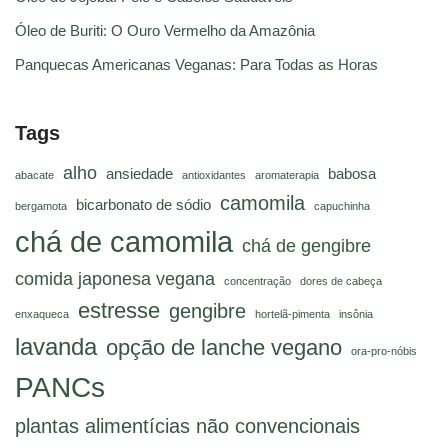
Óleo de Buriti: O Ouro Vermelho da Amazônia
Panquecas Americanas Veganas: Para Todas as Horas
Tags
alho
ansiedade
babosa
abacate
antioxidantes
aromaterapia
camomila
bicarbonato de sódio
bergamota
capuchinha
chá de camomila
chá de gengibre
comida japonesa vegana
concentração
dores de cabeça
estresse
gengibre
enxaqueca
hortelã-pimenta
insônia
lavanda
opção de lanche vegano
ora-pro-nóbis
PANCs
plantas alimentícias não convencionais