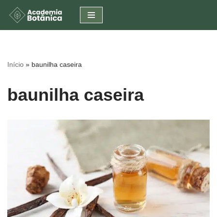
Pular
para
o
conteúdo
Início
»
baunilha caseira
baunilha caseira