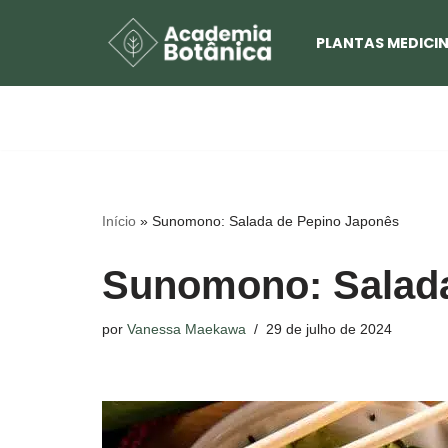
PLANTAS MEDICIN
Pular
para
o
conteúdo
Início
»
Sunomono: Salada de Pepino Japonês
Sunomono: Salada
por
Vanessa Maekawa
29 de julho de 2024