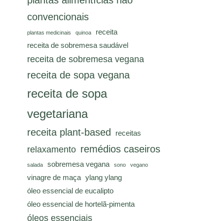
plantas alimentícias não
convencionais
receita
plantas medicinais
quinoa
receita de sobremesa saudável
receita de sobremesa vegana
receita de sopa vegana
receita de sopa
vegetariana
receita plant-based
receitas
remédios caseiros
relaxamento
sobremesa vegana
salada
sono
vegano
vinagre de maça
ylang ylang
óleo essencial de eucalipto
óleo essencial de hortelã-pimenta
óleos essenciais