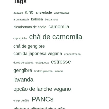
Tags
alho
ansiedade
abacate
antioxidantes
babosa
aromaterapia
bergamota
camomila
bicarbonato de sódio
chá de camomila
capuchinha
chá de gengibre
comida japonesa vegana
concentração
estresse
dores de cabeça
enxaqueca
gengibre
hortelã-pimenta
insônia
lavanda
opção de lanche vegano
PANCs
ora-pro-nóbis