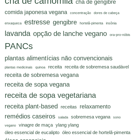
chá de camomila
chá de gengibre
comida japonesa vegana
concentração
dores de cabeça
estresse
gengibre
enxaqueca
hortelã-pimenta
insônia
lavanda
opção de lanche vegano
ora-pro-nóbis
PANCs
plantas alimentícias não convencionais
receita
receita de sobremesa saudável
plantas medicinais
quinoa
receita de sobremesa vegana
receita de sopa vegana
receita de sopa vegetariana
receita plant-based
relaxamento
receitas
remédios caseiros
sobremesa vegana
salada
sono
vinagre de maça
ylang ylang
vegano
óleo essencial de eucalipto
óleo essencial de hortelã-pimenta