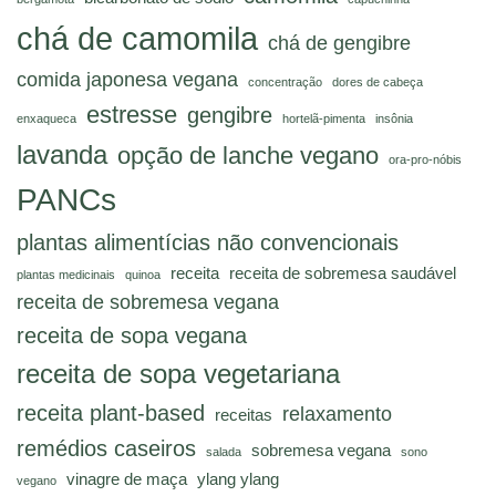
chá de camomila
chá de gengibre
comida japonesa vegana
concentração
dores de cabeça
estresse
gengibre
enxaqueca
hortelã-pimenta
insônia
lavanda
opção de lanche vegano
ora-pro-nóbis
PANCs
plantas alimentícias não convencionais
receita
receita de sobremesa saudável
plantas medicinais
quinoa
receita de sobremesa vegana
receita de sopa vegana
receita de sopa vegetariana
receita plant-based
relaxamento
receitas
remédios caseiros
sobremesa vegana
salada
sono
vinagre de maça
ylang ylang
vegano