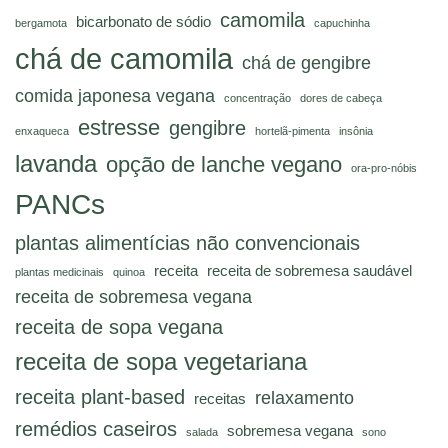
camomila
bicarbonato de sódio
bergamota
capuchinha
chá de camomila
chá de gengibre
comida japonesa vegana
concentração
dores de cabeça
estresse
gengibre
enxaqueca
hortelã-pimenta
insônia
lavanda
opção de lanche vegano
ora-pro-nóbis
PANCs
plantas alimentícias não convencionais
receita
receita de sobremesa saudável
plantas medicinais
quinoa
receita de sobremesa vegana
receita de sopa vegana
receita de sopa vegetariana
receita plant-based
relaxamento
receitas
remédios caseiros
sobremesa vegana
salada
sono