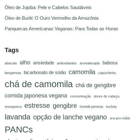
Óleo de Jojoba: Pele e Cabelos Saudáveis
Óleo de Buriti: O Ouro Vermelho da Amazônia
Panquecas Americanas Veganas: Para Todas as Horas
Tags
alho
ansiedade
babosa
abacate
antioxidantes
aromaterapia
camomila
bicarbonato de sódio
bergamota
capuchinha
chá de camomila
chá de gengibre
comida japonesa vegana
concentração
dores de cabeça
estresse
gengibre
enxaqueca
hortelã-pimenta
insônia
lavanda
opção de lanche vegano
ora-pro-nóbis
PANCs