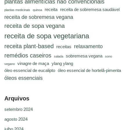
plantas alimentícias não convencionais
receita
receita de sobremesa saudável
plantas medicinais
quinoa
receita de sobremesa vegana
receita de sopa vegana
receita de sopa vegetariana
receita plant-based
relaxamento
receitas
remédios caseiros
sobremesa vegana
salada
sono
vinagre de maça
ylang ylang
vegano
óleo essencial de eucalipto
óleo essencial de hortelã-pimenta
óleos essenciais
Arquivos
setembro 2024
agosto 2024
julho 2024