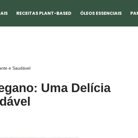
AIS
RECEITAS PLANT-BASED
ÓLEOS ESSENCIAIS
PA
ante e Saudável
egano: Uma Delícia
dável