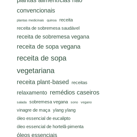
plantas alimentícias não
convencionais
receita
plantas medicinais
quinoa
receita de sobremesa saudável
receita de sobremesa vegana
receita de sopa vegana
receita de sopa
vegetariana
receita plant-based
receitas
remédios caseiros
relaxamento
sobremesa vegana
salada
sono
vegano
vinagre de maça
ylang ylang
óleo essencial de eucalipto
óleo essencial de hortelã-pimenta
óleos essenciais