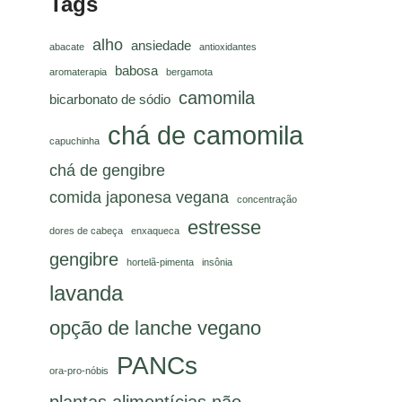
Tags
alho
ansiedade
abacate
antioxidantes
babosa
aromaterapia
bergamota
camomila
bicarbonato de sódio
chá de camomila
capuchinha
chá de gengibre
comida japonesa vegana
concentração
estresse
dores de cabeça
enxaqueca
gengibre
hortelã-pimenta
insônia
lavanda
opção de lanche vegano
PANCs
ora-pro-nóbis