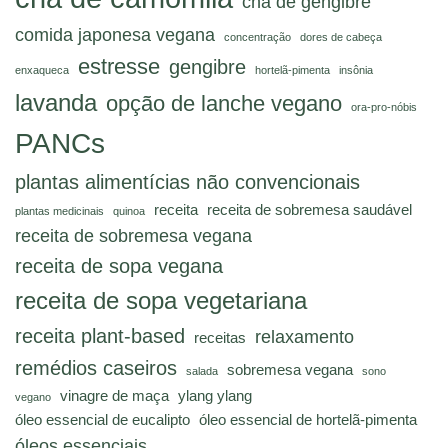
chá de gengibre
comida japonesa vegana
concentração
dores de cabeça
estresse
gengibre
enxaqueca
hortelã-pimenta
insônia
lavanda
opção de lanche vegano
ora-pro-nóbis
PANCs
plantas alimentícias não convencionais
receita
receita de sobremesa saudável
plantas medicinais
quinoa
receita de sobremesa vegana
receita de sopa vegana
receita de sopa vegetariana
receita plant-based
relaxamento
receitas
remédios caseiros
sobremesa vegana
salada
sono
vinagre de maça
ylang ylang
vegano
óleo essencial de eucalipto
óleo essencial de hortelã-pimenta
óleos essenciais