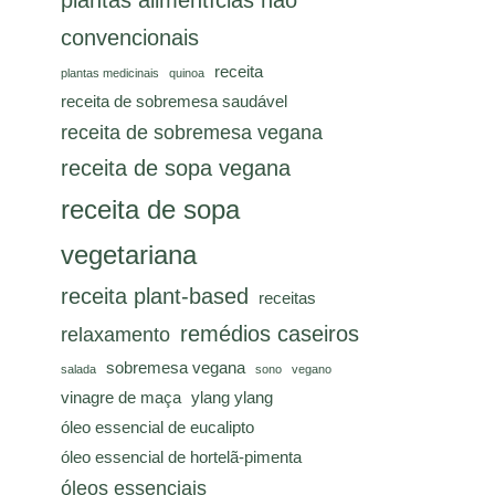
plantas alimentícias não
convencionais
receita
plantas medicinais
quinoa
receita de sobremesa saudável
receita de sobremesa vegana
receita de sopa vegana
receita de sopa
vegetariana
receita plant-based
receitas
remédios caseiros
relaxamento
sobremesa vegana
salada
sono
vegano
vinagre de maça
ylang ylang
óleo essencial de eucalipto
óleo essencial de hortelã-pimenta
óleos essenciais