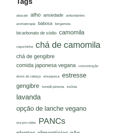
Tags
alho
ansiedade
abacate
antioxidantes
babosa
aromaterapia
bergamota
camomila
bicarbonato de sódio
chá de camomila
capuchinha
chá de gengibre
comida japonesa vegana
concentração
estresse
dores de cabeça
enxaqueca
gengibre
hortelã-pimenta
insônia
lavanda
opção de lanche vegano
PANCs
ora-pro-nóbis