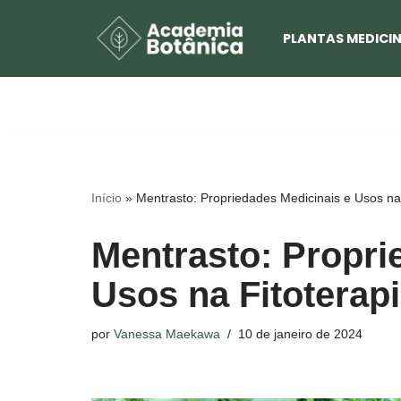
PLANTAS MEDICIN
Pular
para
o
conteúdo
Início
»
Mentrasto: Propriedades Medicinais e Usos na 
Mentrasto: Propri
Usos na Fitoterap
por
Vanessa Maekawa
10 de janeiro de 2024