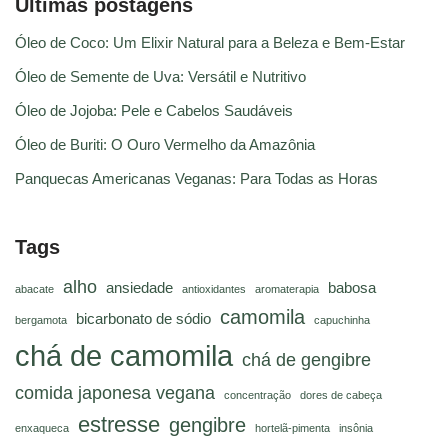
Últimas postagens
Óleo de Coco: Um Elixir Natural para a Beleza e Bem-Estar
Óleo de Semente de Uva: Versátil e Nutritivo
Óleo de Jojoba: Pele e Cabelos Saudáveis
Óleo de Buriti: O Ouro Vermelho da Amazônia
Panquecas Americanas Veganas: Para Todas as Horas
Tags
alho
ansiedade
babosa
abacate
antioxidantes
aromaterapia
camomila
bicarbonato de sódio
bergamota
capuchinha
chá de camomila
chá de gengibre
comida japonesa vegana
concentração
dores de cabeça
estresse
gengibre
enxaqueca
hortelã-pimenta
insônia