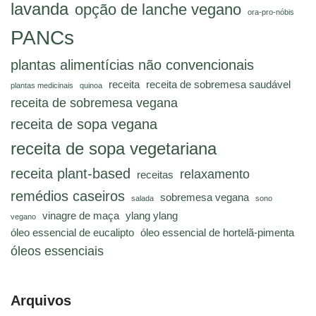
lavanda
opção de lanche vegano
ora-pro-nóbis
PANCs
plantas alimentícias não convencionais
receita
receita de sobremesa saudável
plantas medicinais
quinoa
receita de sobremesa vegana
receita de sopa vegana
receita de sopa vegetariana
receita plant-based
relaxamento
receitas
remédios caseiros
sobremesa vegana
salada
sono
vinagre de maça
ylang ylang
vegano
óleo essencial de eucalipto
óleo essencial de hortelã-pimenta
óleos essenciais
Arquivos