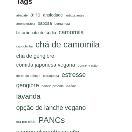
Tags
alho
ansiedade
abacate
antioxidantes
babosa
aromaterapia
bergamota
camomila
bicarbonato de sódio
chá de camomila
capuchinha
chá de gengibre
comida japonesa vegana
concentração
estresse
dores de cabeça
enxaqueca
gengibre
hortelã-pimenta
insônia
lavanda
opção de lanche vegano
PANCs
ora-pro-nóbis