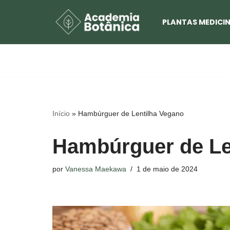
PLANTAS MEDICIN
Pular
para
o
conteúdo
Início
»
Hambúrguer de Lentilha Vegano
Hambúrguer de Le
por
Vanessa Maekawa
1 de maio de 2024