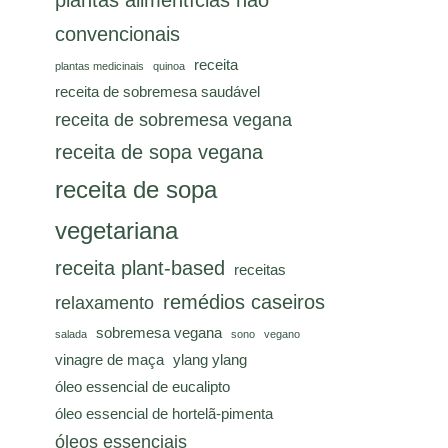
plantas alimentícias não
convencionais
receita
plantas medicinais
quinoa
receita de sobremesa saudável
receita de sobremesa vegana
receita de sopa vegana
receita de sopa
vegetariana
receita plant-based
receitas
remédios caseiros
relaxamento
sobremesa vegana
salada
sono
vegano
vinagre de maça
ylang ylang
óleo essencial de eucalipto
óleo essencial de hortelã-pimenta
óleos essenciais