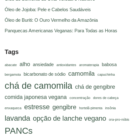
Óleo de Jojoba: Pele e Cabelos Saudáveis
Óleo de Buriti: O Ouro Vermelho da Amazônia
Panquecas Americanas Veganas: Para Todas as Horas
Tags
alho
ansiedade
babosa
abacate
antioxidantes
aromaterapia
camomila
bicarbonato de sódio
bergamota
capuchinha
chá de camomila
chá de gengibre
comida japonesa vegana
concentração
dores de cabeça
estresse
gengibre
enxaqueca
hortelã-pimenta
insônia
lavanda
opção de lanche vegano
ora-pro-nóbis
PANCs