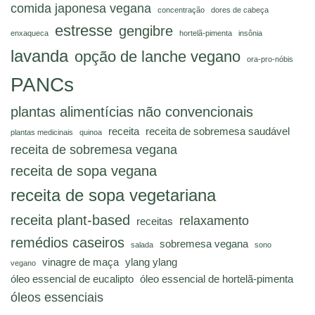
comida japonesa vegana
concentração
dores de cabeça
estresse
gengibre
enxaqueca
hortelã-pimenta
insônia
lavanda
opção de lanche vegano
ora-pro-nóbis
PANCs
plantas alimentícias não convencionais
receita
receita de sobremesa saudável
plantas medicinais
quinoa
receita de sobremesa vegana
receita de sopa vegana
receita de sopa vegetariana
receita plant-based
relaxamento
receitas
remédios caseiros
sobremesa vegana
salada
sono
vinagre de maça
ylang ylang
vegano
óleo essencial de eucalipto
óleo essencial de hortelã-pimenta
óleos essenciais