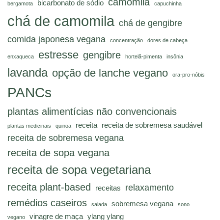
camomila
bicarbonato de sódio
bergamota
capuchinha
chá de camomila
chá de gengibre
comida japonesa vegana
concentração
dores de cabeça
estresse
gengibre
enxaqueca
hortelã-pimenta
insônia
lavanda
opção de lanche vegano
ora-pro-nóbis
PANCs
plantas alimentícias não convencionais
receita
receita de sobremesa saudável
plantas medicinais
quinoa
receita de sobremesa vegana
receita de sopa vegana
receita de sopa vegetariana
receita plant-based
relaxamento
receitas
remédios caseiros
sobremesa vegana
salada
sono
vinagre de maça
ylang ylang
vegano