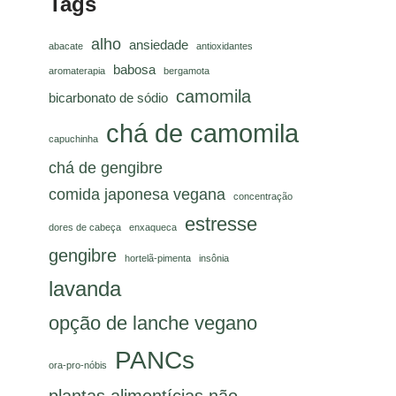
Tags
alho
ansiedade
abacate
antioxidantes
babosa
aromaterapia
bergamota
camomila
bicarbonato de sódio
chá de camomila
capuchinha
chá de gengibre
comida japonesa vegana
concentração
estresse
dores de cabeça
enxaqueca
gengibre
hortelã-pimenta
insônia
lavanda
opção de lanche vegano
PANCs
ora-pro-nóbis