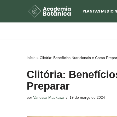
PLANTAS MEDICIN
Pular
para
o
conteúdo
Início
»
Clitória: Benefícios Nutricionais e Como Prepa
Clitória: Benefíci
Preparar
por
Vanessa Maekawa
19 de março de 2024