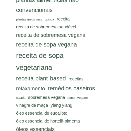
plantas alimentícias não
convencionais
receita
plantas medicinais
quinoa
receita de sobremesa saudável
receita de sobremesa vegana
receita de sopa vegana
receita de sopa
vegetariana
receita plant-based
receitas
remédios caseiros
relaxamento
sobremesa vegana
salada
sono
vegano
vinagre de maça
ylang ylang
óleo essencial de eucalipto
óleo essencial de hortelã-pimenta
óleos essenciais