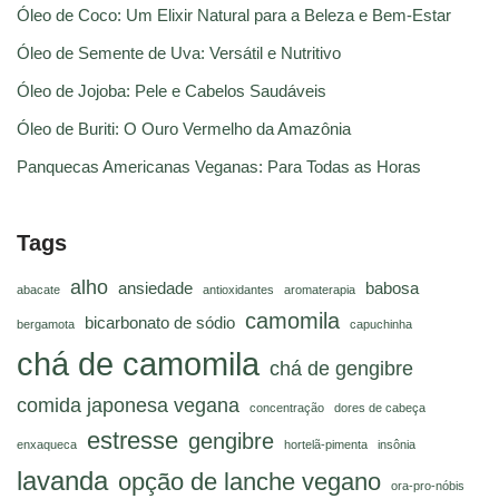
Óleo de Coco: Um Elixir Natural para a Beleza e Bem-Estar
Óleo de Semente de Uva: Versátil e Nutritivo
Óleo de Jojoba: Pele e Cabelos Saudáveis
Óleo de Buriti: O Ouro Vermelho da Amazônia
Panquecas Americanas Veganas: Para Todas as Horas
Tags
alho
ansiedade
babosa
abacate
antioxidantes
aromaterapia
camomila
bicarbonato de sódio
bergamota
capuchinha
chá de camomila
chá de gengibre
comida japonesa vegana
concentração
dores de cabeça
estresse
gengibre
enxaqueca
hortelã-pimenta
insônia
lavanda
opção de lanche vegano
ora-pro-nóbis