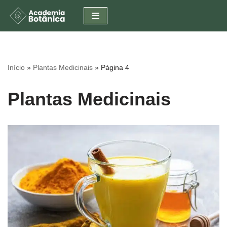
Pular
para
o
conteúdo
Início
»
Plantas Medicinais
»
Página 4
Plantas Medicinais