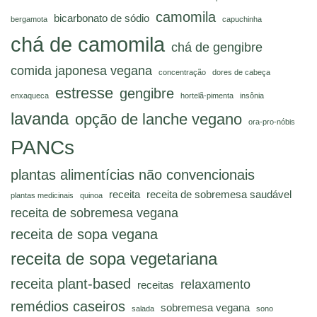
camomila
bicarbonato de sódio
bergamota
capuchinha
chá de camomila
chá de gengibre
comida japonesa vegana
concentração
dores de cabeça
estresse
gengibre
enxaqueca
hortelã-pimenta
insônia
lavanda
opção de lanche vegano
ora-pro-nóbis
PANCs
plantas alimentícias não convencionais
receita
receita de sobremesa saudável
plantas medicinais
quinoa
receita de sobremesa vegana
receita de sopa vegana
receita de sopa vegetariana
receita plant-based
relaxamento
receitas
remédios caseiros
sobremesa vegana
salada
sono