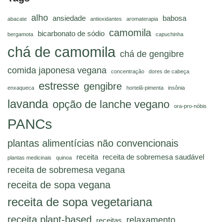
alho
ansiedade
babosa
abacate
antioxidantes
aromaterapia
camomila
bicarbonato de sódio
bergamota
capuchinha
chá de camomila
chá de gengibre
comida japonesa vegana
concentração
dores de cabeça
estresse
gengibre
enxaqueca
hortelã-pimenta
insônia
lavanda
opção de lanche vegano
ora-pro-nóbis
PANCs
plantas alimentícias não convencionais
receita
receita de sobremesa saudável
plantas medicinais
quinoa
receita de sobremesa vegana
receita de sopa vegana
receita de sopa vegetariana
receita plant-based
relaxamento
receitas