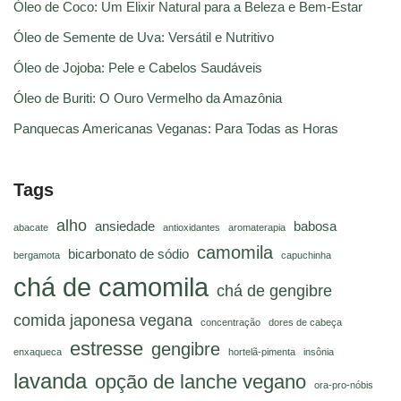
Óleo de Coco: Um Elixir Natural para a Beleza e Bem-Estar
Óleo de Semente de Uva: Versátil e Nutritivo
Óleo de Jojoba: Pele e Cabelos Saudáveis
Óleo de Buriti: O Ouro Vermelho da Amazônia
Panquecas Americanas Veganas: Para Todas as Horas
Tags
alho
ansiedade
babosa
abacate
antioxidantes
aromaterapia
camomila
bicarbonato de sódio
bergamota
capuchinha
chá de camomila
chá de gengibre
comida japonesa vegana
concentração
dores de cabeça
estresse
gengibre
enxaqueca
hortelã-pimenta
insônia
lavanda
opção de lanche vegano
ora-pro-nóbis