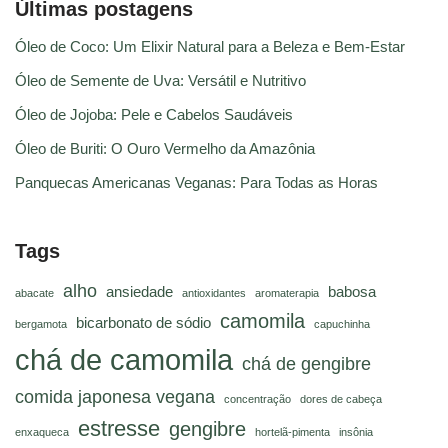
Últimas postagens
Óleo de Coco: Um Elixir Natural para a Beleza e Bem-Estar
Óleo de Semente de Uva: Versátil e Nutritivo
Óleo de Jojoba: Pele e Cabelos Saudáveis
Óleo de Buriti: O Ouro Vermelho da Amazônia
Panquecas Americanas Veganas: Para Todas as Horas
Tags
alho
ansiedade
babosa
abacate
antioxidantes
aromaterapia
camomila
bicarbonato de sódio
bergamota
capuchinha
chá de camomila
chá de gengibre
comida japonesa vegana
concentração
dores de cabeça
estresse
gengibre
enxaqueca
hortelã-pimenta
insônia